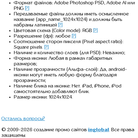
Формат файлов: Adobe Photoshop PSD, Adobe AI или
PNG
[?]
Передаваемые файлы должны иметь осмысленное
название (app_name_1024x1024) и должны быть
набраны латиницей
[?]
Цветовая схема (Color mode): RGB
[?]
Разрешение (dpi): любое
[?]
Соотношение сторон пикселя (Pixel aspect ratio):
Square pixels.
[?]
Наличие и количество слоев (для PSD): Неважно;
Форма иконки: Любая в рамках габаритных
размеров;
Наличие прозрачности (Альфа-слой): Да, android-
иконки могут иметь любую форму благодаря
прозрачности;
Наличие блика на иконке: Нет. iPad, iPhone, iPod
самостоятельно добавляют блик.
Размер иконки: 1024x1024.
Остались вопросы?
© 2009-2026 создание промо сайтов
inglobal
. Все права
защищены.