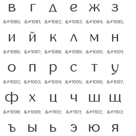
в
г
д
е
ж
з
&#1080;
&#1081;
&#1082;
&#1083;
&#1084;
&#1085;
и
й
к
л
м
н
&#1086;
&#1087;
&#1088;
&#1089;
&#1090;
&#1091;
о
п
р
с
т
у
&#1092;
&#1093;
&#1094;
&#1095;
&#1096;
&#1097;
ф
х
ц
ч
ш
щ
&#1098;
&#1099;
&#1100;
&#1101;
&#1102;
&#1103;
ъ
ы
ь
э
ю
я