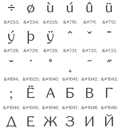
÷
ø
ù
ú
û
ü
&#253;
&#254;
&#255;
&#710;
&#711;
&#713;
ý
þ
ÿ
ˆ
ˇ
ˉ
&#728;
&#729;
&#730;
&#731;
&#732;
&#733;
˘
˙
˚
˛
˜
˝
&#894;
&#1025;
&#1040;
&#1041;
&#1042;
&#1043;
;
Ё
А
Б
В
Г
&#1044;
&#1045;
&#1046;
&#1047;
&#1048;
&#1049;
Д
Е
Ж
З
И
Й