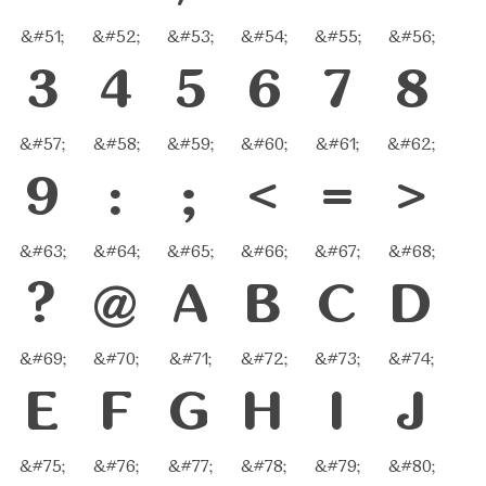
&#51;
&#52;
&#53;
&#54;
&#55;
&#56;
3
4
5
6
7
8
&#57;
&#58;
&#59;
&#60;
&#61;
&#62;
9
:
;
<
=
>
&#63;
&#64;
&#65;
&#66;
&#67;
&#68;
?
@
A
B
C
D
&#69;
&#70;
&#71;
&#72;
&#73;
&#74;
E
F
G
H
I
J
&#75;
&#76;
&#77;
&#78;
&#79;
&#80;