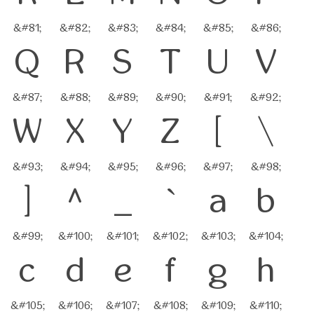
&#81;
&#82;
&#83;
&#84;
&#85;
&#86;
Q
R
S
T
U
V
&#87;
&#88;
&#89;
&#90;
&#91;
&#92;
W
X
Y
Z
[
\
&#93;
&#94;
&#95;
&#96;
&#97;
&#98;
]
^
_
`
a
b
&#99;
&#100;
&#101;
&#102;
&#103;
&#104;
c
d
e
f
g
h
&#105;
&#106;
&#107;
&#108;
&#109;
&#110;