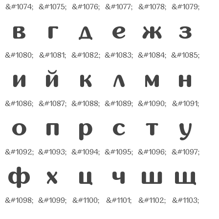
&#1074;
&#1075;
&#1076;
&#1077;
&#1078;
&#1079;
в
г
д
е
ж
з
&#1080;
&#1081;
&#1082;
&#1083;
&#1084;
&#1085;
и
й
к
л
м
н
&#1086;
&#1087;
&#1088;
&#1089;
&#1090;
&#1091;
о
п
р
с
т
у
&#1092;
&#1093;
&#1094;
&#1095;
&#1096;
&#1097;
ф
х
ц
ч
ш
щ
&#1098;
&#1099;
&#1100;
&#1101;
&#1102;
&#1103;