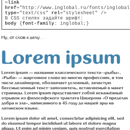
<
link
href
="http://www.inglobal.ru/fonts/inglobal
type
="text/css"
rel
="stylesheet" />
В CSS стилях задайте шрифт:
body
{
font-family
: inglobal;}
Ну, от слов к делу…