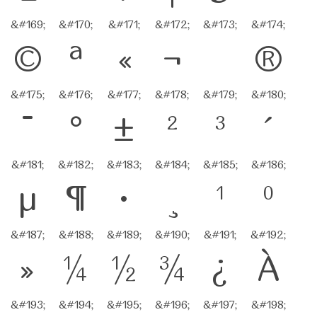
&#169;
&#170;
&#171;
&#172;
&#173;
&#174;
©
ª
«
¬
®
&#175;
&#176;
&#177;
&#178;
&#179;
&#180;
¯
°
±
²
³
´
&#181;
&#182;
&#183;
&#184;
&#185;
&#186;
µ
¶
·
¸
¹
º
&#187;
&#188;
&#189;
&#190;
&#191;
&#192;
»
¼
½
¾
¿
À
&#193;
&#194;
&#195;
&#196;
&#197;
&#198;