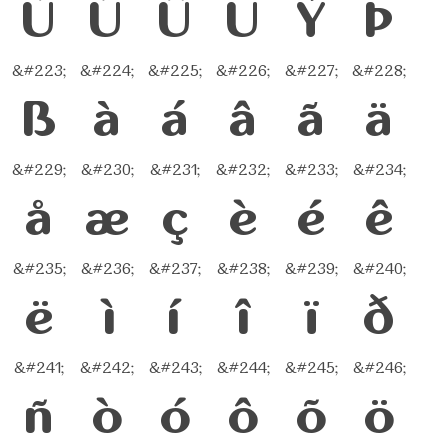
Ù
Ú
Û
Ü
Ý
Þ
&#223;
&#224;
&#225;
&#226;
&#227;
&#228;
ß
à
á
â
ã
ä
&#229;
&#230;
&#231;
&#232;
&#233;
&#234;
å
æ
ç
è
é
ê
&#235;
&#236;
&#237;
&#238;
&#239;
&#240;
ë
ì
í
î
ï
ð
&#241;
&#242;
&#243;
&#244;
&#245;
&#246;
ñ
ò
ó
ô
õ
ö