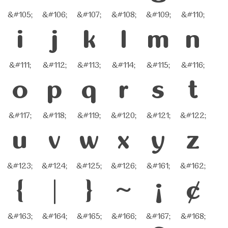
&#105;
&#106;
&#107;
&#108;
&#109;
&#110;
i
j
k
l
m
n
&#111;
&#112;
&#113;
&#114;
&#115;
&#116;
o
p
q
r
s
t
&#117;
&#118;
&#119;
&#120;
&#121;
&#122;
u
v
w
x
y
z
&#123;
&#124;
&#125;
&#126;
&#161;
&#162;
{
|
}
~
¡
¢
&#163;
&#164;
&#165;
&#166;
&#167;
&#168;