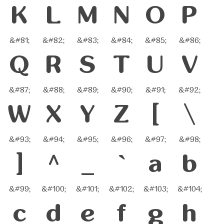
K
L
M
N
O
P
&#81;
&#82;
&#83;
&#84;
&#85;
&#86;
Q
R
S
T
U
V
&#87;
&#88;
&#89;
&#90;
&#91;
&#92;
W
X
Y
Z
[
\
&#93;
&#94;
&#95;
&#96;
&#97;
&#98;
]
^
_
`
a
b
&#99;
&#100;
&#101;
&#102;
&#103;
&#104;
c
d
e
f
g
h