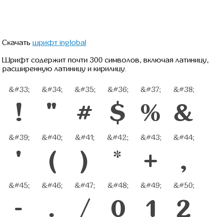
Скачать
шрифт inglobal
Шрифт содержит почти 300 символов, включая латиницу,
расширенную латиницу и кирилицу.
&#33;
&#34;
&#35;
&#36;
&#37;
&#38;
!
"
#
$
%
&
&#39;
&#40;
&#41;
&#42;
&#43;
&#44;
'
(
)
*
+
,
&#45;
&#46;
&#47;
&#48;
&#49;
&#50;
-
.
/
0
1
2