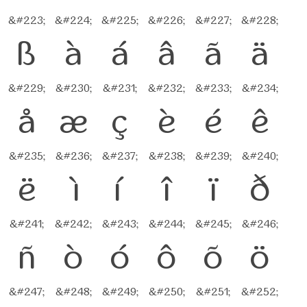
&#223;
&#224;
&#225;
&#226;
&#227;
&#228;
ß
à
á
â
ã
ä
&#229;
&#230;
&#231;
&#232;
&#233;
&#234;
å
æ
ç
è
é
ê
&#235;
&#236;
&#237;
&#238;
&#239;
&#240;
ë
ì
í
î
ï
ð
&#241;
&#242;
&#243;
&#244;
&#245;
&#246;
ñ
ò
ó
ô
õ
ö
&#247;
&#248;
&#249;
&#250;
&#251;
&#252;