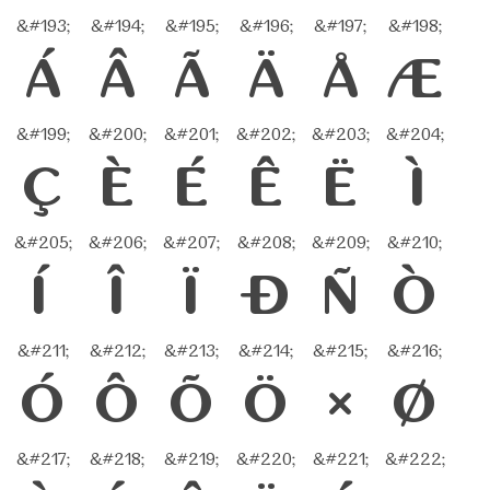
&#193;
&#194;
&#195;
&#196;
&#197;
&#198;
Á
Â
Ã
Ä
Å
Æ
&#199;
&#200;
&#201;
&#202;
&#203;
&#204;
Ç
È
É
Ê
Ë
Ì
&#205;
&#206;
&#207;
&#208;
&#209;
&#210;
Í
Î
Ï
Ð
Ñ
Ò
&#211;
&#212;
&#213;
&#214;
&#215;
&#216;
Ó
Ô
Õ
Ö
×
Ø
&#217;
&#218;
&#219;
&#220;
&#221;
&#222;