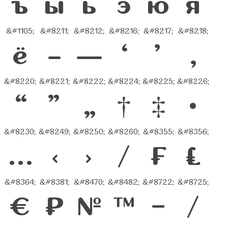
ъ
ы
ь
э
ю
я
&#1105;
&#8211;
&#8212;
&#8216;
&#8217;
&#8218;
ё
–
—
‘
’
‚
&#8220;
&#8221;
&#8222;
&#8224;
&#8225;
&#8226;
“
”
„
†
‡
•
&#8230;
&#8249;
&#8250;
&#8260;
&#8355;
&#8356;
…
‹
›
⁄
₣
₤
&#8364;
&#8381;
&#8470;
&#8482;
&#8722;
&#8725;
€
₽
№
™
−
∕