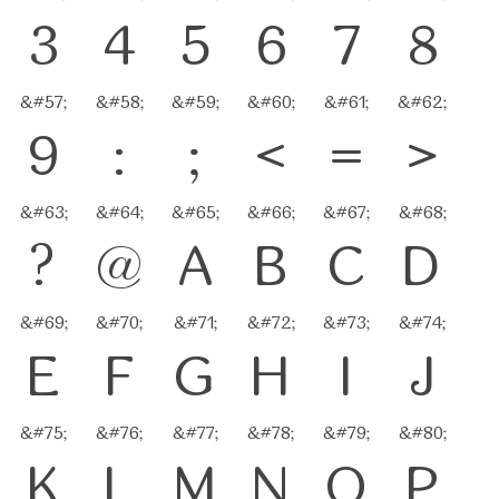
3
4
5
6
7
8
&#57;
&#58;
&#59;
&#60;
&#61;
&#62;
9
:
;
<
=
>
&#63;
&#64;
&#65;
&#66;
&#67;
&#68;
?
@
A
B
C
D
&#69;
&#70;
&#71;
&#72;
&#73;
&#74;
E
F
G
H
I
J
&#75;
&#76;
&#77;
&#78;
&#79;
&#80;
K
L
M
N
O
P