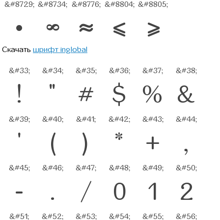
&#8729;
&#8734;
&#8776;
&#8804;
&#8805;
∙
∞
≈
≤
≥
Скачать
шрифт inglobal
&#33;
&#34;
&#35;
&#36;
&#37;
&#38;
!
"
#
$
%
&
&#39;
&#40;
&#41;
&#42;
&#43;
&#44;
'
(
)
*
+
,
&#45;
&#46;
&#47;
&#48;
&#49;
&#50;
-
.
/
0
1
2
&#51;
&#52;
&#53;
&#54;
&#55;
&#56;