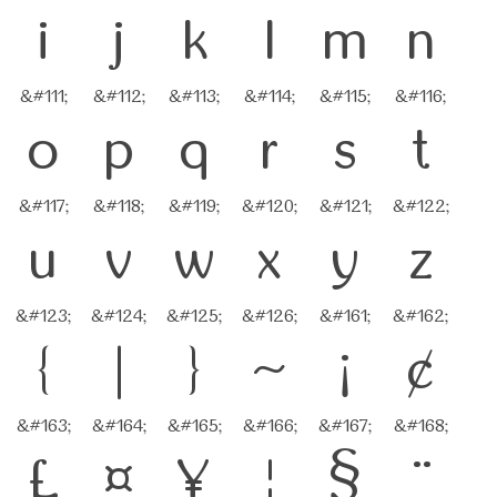
i
j
k
l
m
n
&#111;
&#112;
&#113;
&#114;
&#115;
&#116;
o
p
q
r
s
t
&#117;
&#118;
&#119;
&#120;
&#121;
&#122;
u
v
w
x
y
z
&#123;
&#124;
&#125;
&#126;
&#161;
&#162;
{
|
}
~
¡
¢
&#163;
&#164;
&#165;
&#166;
&#167;
&#168;
£
¤
¥
¦
§
¨