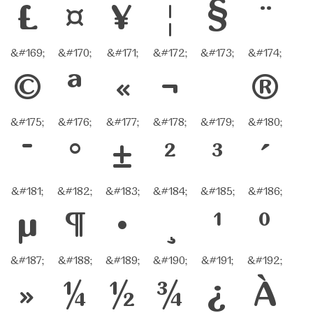
£
¤
¥
¦
§
¨
&#169;
&#170;
&#171;
&#172;
&#173;
&#174;
©
ª
«
¬
®
&#175;
&#176;
&#177;
&#178;
&#179;
&#180;
¯
°
±
²
³
´
&#181;
&#182;
&#183;
&#184;
&#185;
&#186;
µ
¶
·
¸
¹
º
&#187;
&#188;
&#189;
&#190;
&#191;
&#192;
»
¼
½
¾
¿
À