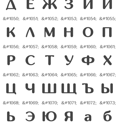
Д
Е
Ж
З
И
Й
&#1050;
&#1051;
&#1052;
&#1053;
&#1054;
&#1055;
К
Л
М
Н
О
П
&#1056;
&#1057;
&#1058;
&#1059;
&#1060;
&#1061;
Р
С
Т
У
Ф
Х
&#1062;
&#1063;
&#1064;
&#1065;
&#1066;
&#1067;
Ц
Ч
Ш
Щ
Ъ
Ы
&#1068;
&#1069;
&#1070;
&#1071;
&#1072;
&#1073;
Ь
Э
Ю
Я
а
б