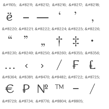
&#1105;
&#8211;
&#8212;
&#8216;
&#8217;
&#8218;
ё
–
—
‘
’
‚
&#8220;
&#8221;
&#8222;
&#8224;
&#8225;
&#8226;
“
”
„
†
‡
•
&#8230;
&#8249;
&#8250;
&#8260;
&#8355;
&#8356;
…
‹
›
⁄
₣
₤
&#8364;
&#8381;
&#8470;
&#8482;
&#8722;
&#8725;
€
₽
№
™
−
∕
&#8729;
&#8734;
&#8776;
&#8804;
&#8805;