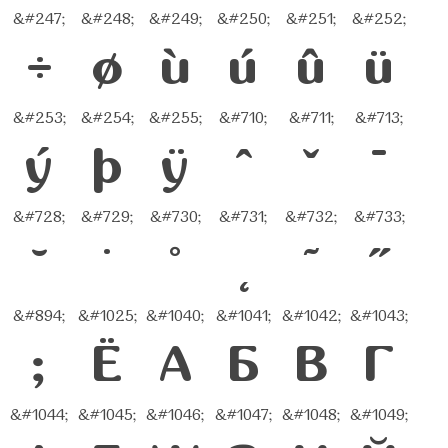
&#247;
&#248;
&#249;
&#250;
&#251;
&#252;
÷
ø
ù
ú
û
ü
&#253;
&#254;
&#255;
&#710;
&#711;
&#713;
ý
þ
ÿ
ˆ
ˇ
ˉ
&#728;
&#729;
&#730;
&#731;
&#732;
&#733;
˘
˙
˚
˛
˜
˝
&#894;
&#1025;
&#1040;
&#1041;
&#1042;
&#1043;
;
Ё
А
Б
В
Г
&#1044;
&#1045;
&#1046;
&#1047;
&#1048;
&#1049;