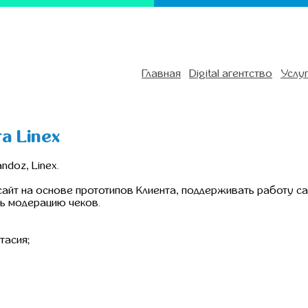
Главная
Digital агентство
Услу
а Linex
ndoz, Linex.
айт на основе прототипов Клиента, поддерживать работу сай
ь модерацию чеков.
тасия;