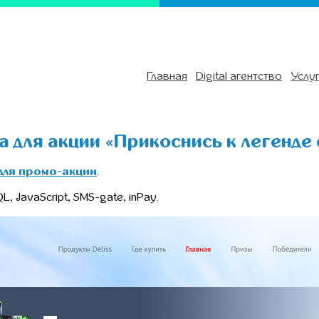
Главная
Digital агентство
Услу
 для акции «Прикоснись к легенде с
для промо-акции
.
, JavaScript, SMS-gate, inPay.