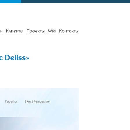
ги
Клиенты
Проекты
Wiki
Контакты
 Deliss»